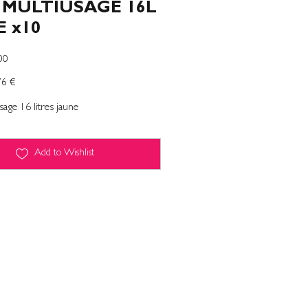
 MULTIUSAGE 16L
 x10
00
76 €
tionnel
sage 16 litres jaune
Add to Wishlist