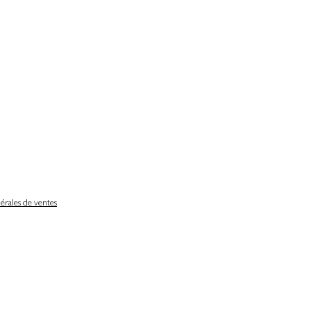
érales de ventes
Délais de livraison
Nos partenaires