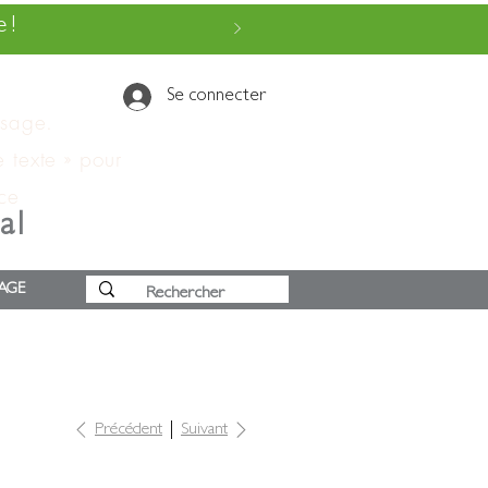
 !
Se connecter
ssage.
e texte » pour
 ce
al
AGE
Précédent
Suivant