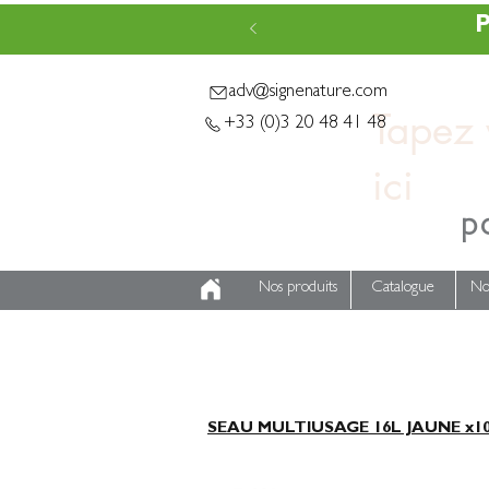
P
adv@signenature.com
Tapez v
+33 (0)3 20 48 41 48
p
Nos produits
Catalogue
No
SEAU MULTIUSAGE 16L JAUNE x1