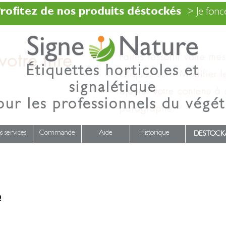
rofitez de nos produits déstockés
> Je fonce
otre titre
Faites ressortir votre me
Étiquettes horticoles et
Cliquez sur « Modifier l
signalétique
ajouter votre contenu à
our les professionnels du végét
paragraphe.
s services
Commande
Aide
Historique
DESTOCK
0