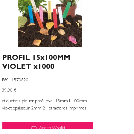
PROFIL 15x100MM
VIOLET x1000
SKU
Réf. :
1570820
1570820
Prix
39,90 €
etiquette a piquer profil pvc l.15mm L.100mm
violet epaisseur 2mm 21 caracteres imprimes
Add to Wishlist