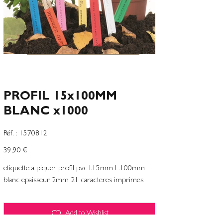
PROFIL 15x100MM
BLANC x1000
SKU
Réf. :
1570812
1570812
Prix
39,90 €
etiquette a piquer profil pvc l.15mm L.100mm
blanc epaisseur 2mm 21 caracteres imprimes
Add to Wishlist