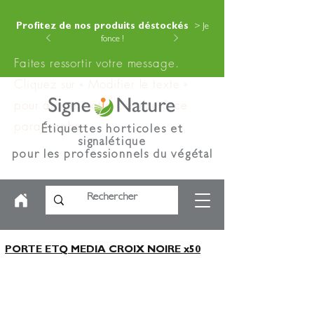
Profitez de nos produits déstockés
> Je
fonce !
Faites ressortir votre message.
Cliquez sur « Modifier le texte »
pour ajouter votre contenu à ce
paragraphe.
Étiquettes horticoles et
signalétique
pour les professionnels du végétal
PORTE ETQ MEDIA CROIX NOIRE x50