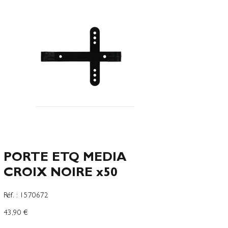
PORTE ETQ MEDIA
CROIX NOIRE x50
SKU
Réf. :
1570672
1570672
Prix
43,90 €