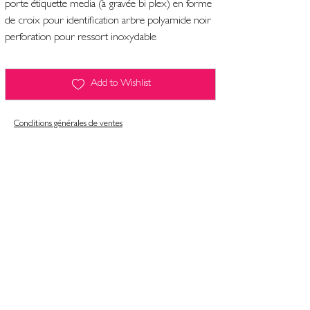
porte étiquette media (à gravée bi plex) en forme
de croix pour identification arbre polyamide noir
perforation pour ressort inoxydable
Add to Wishlist
Conditions générales de ventes
Contact
Mentions légales
Informatiques et libertés
Politique de confidentialité & gestion des cookies
Conditions générales de ventes