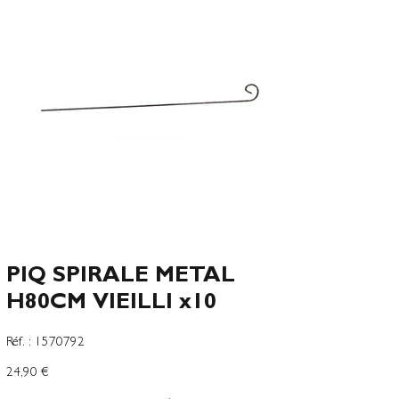
PIQ SPIRALE METAL
H80CM VIEILLI x10
SKU
Réf. :
1570792
1570792
Prix
24,90 €