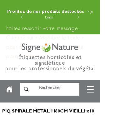
Profitez de nos produits déstockés
> Je
fonce !
Faites ressortir votre message.
Cliquez sur « Modifier le texte »
pour ajouter votre contenu à ce
paragraphe.
Étiquettes horticoles et
signalétique
pour les professionnels du végétal
PIQ SPIRALE METAL H80CM VIEILLI x10