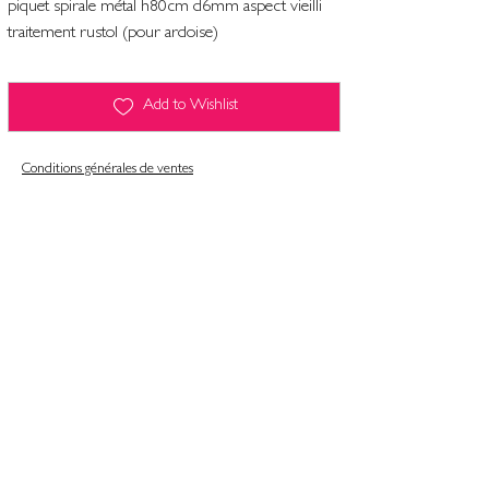
piquet spirale métal h80cm d6mm aspect vieilli
traitement rustol (pour ardoise)
Add to Wishlist
Conditions générales de ventes
Contact
Mentions légales
Informatiques et libertés
Politique de confidentialité & gestion des cookies
Conditions générales de ventes