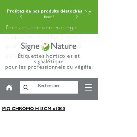
Profitez de nos produits déstockés
> Je
fonce !
Faites ressortir votre message.
Cliquez sur « Modifier le texte »
pour ajouter votre contenu à ce
paragraphe.
Étiquettes horticoles et
signalétique
pour les professionnels du végétal
PIQ CHROMO H15CM x1000