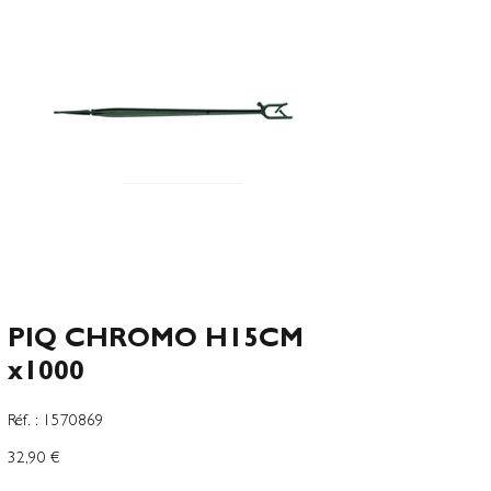
PIQ CHROMO H15CM
x1000
SKU
Réf. :
1570869
1570869
Prix
32,90 €