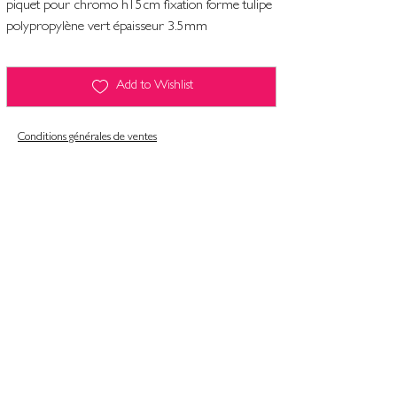
piquet pour chromo h15cm fixation forme tulipe
polypropylène vert épaisseur 3.5mm
Add to Wishlist
Conditions générales de ventes
Contact
Mentions légales
Informatiques et libertés
Politique de confidentialité & gestion des cookies
Conditions générales de ventes