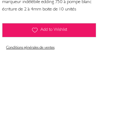
marqueur indélébile edding 750 à pompe blanc
écriture de 2 à 4mm boite de 10 unités
Add to Wishlist
Conditions générales de ventes
Contact
Mentions légales
Informatiques et libertés
Politique de confidentialité & gestion des cookies
Conditions générales de ventes