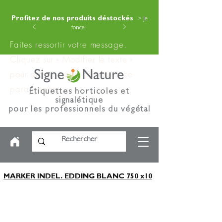
Profitez de nos produits déstockés
> Je
fonce !
Faites ressortir votre message.
Cliquez sur « Modifier le texte »
pour ajouter votre contenu à ce
paragraphe.
Étiquettes horticoles et
signalétique
pour les professionnels du végétal
MARKER INDEL. EDDING BLANC 750 x10