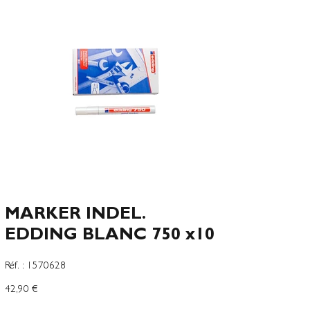
MARKER INDEL.
EDDING BLANC 750 x10
SKU
Réf. :
1570628
1570628
Prix
42,90 €