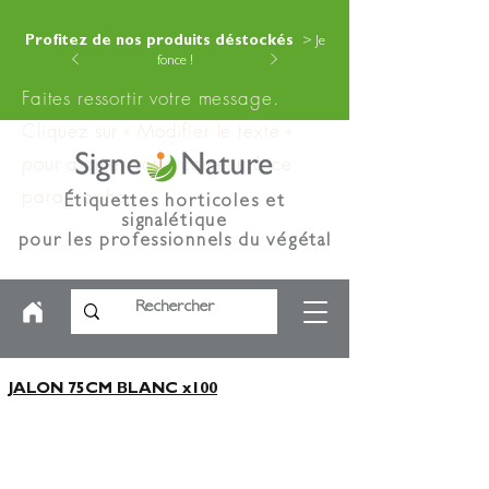
Profitez de nos produits déstockés
> Je
fonce !
Faites ressortir votre message.
Cliquez sur « Modifier le texte »
pour ajouter votre contenu à ce
paragraphe.
Étiquettes horticoles et
signalétique
pour les professionnels du végétal
JALON 75CM BLANC x100