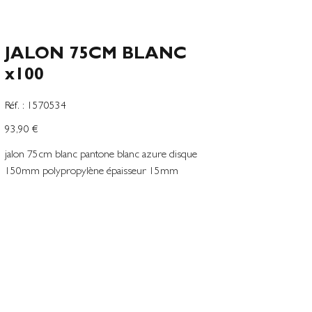
JALON 75CM BLANC
x100
SKU
Réf. :
1570534
1570534
Prix
93,90 €
jalon 75cm blanc pantone blanc azure disque
150mm polypropylène épaisseur 15mm
Peut être personnalisé en serigraphie ou en
adhésif imprimé, recto et verso
Add to Wishlist
Conditions générales de ventes