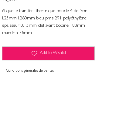
46,90 €
étiquette transfert thermique boucle 4 de front
l.25mm l.260mm bleu pms 291 polyéthylène
épaisseur 0.15mm clef avant bobine 183mm
mandrin 76mm
Add to Wishlist
Conditions générales de ventes
Contact
Mentions légales
Informatiques et libertés
Politique de confidentialité & gestion des cookies