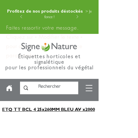
Profitez de nos produits déstockés
> Je
fonce !
Faites ressortir votre message.
Cliquez sur « Modifier le texte »
pour ajouter votre contenu à ce
paragraphe.
Étiquettes horticoles et
signalétique
pour les professionnels du végétal
ETQ TT BCL 4 25x260MM BLEU AV x2000