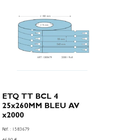
ETQ TT BCL 4
25x260MM BLEU AV
x2000
SKU
Réf. :
1583679
1583679
Prix