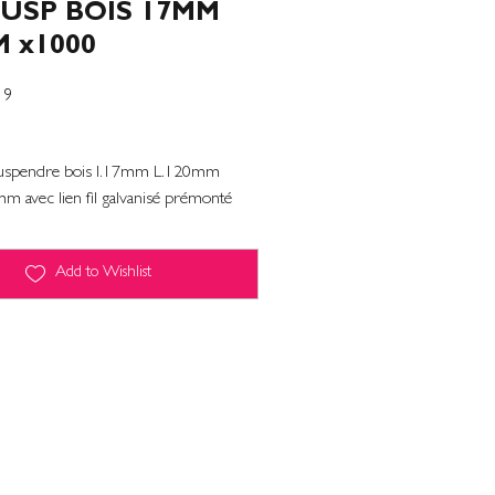
SUSP BOIS 17MM
 x1000
19
 suspendre bois l.17mm L.120mm
m avec lien fil galvanisé prémonté
Add to Wishlist