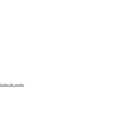
érales de ventes
Délais de livraison
Nos partenaires