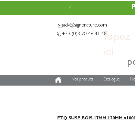
P
adv@signenature.com
Tapez v
+33 (0)3 20 48 41 48
p
Nos produits
Catalogue
No
ETQ SUSP BOIS 17MM 120MM x100