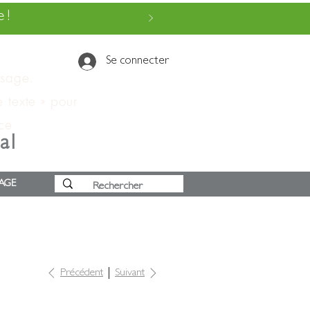
 !
Se connecter
ssage.
e texte » pour
 ce
al
AGE
Précédent
Suivant