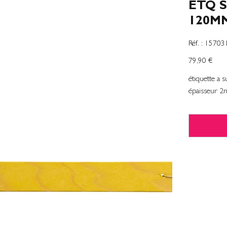
ETQ 
120MM
SKU
Réf. :
15703
1570319
Prix
79,90 €
étiquette a
épaisseur 2m