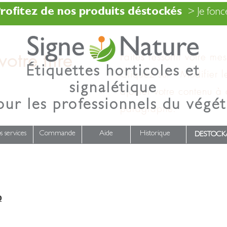
rofitez de nos produits déstockés
> Je fonce
otre titre
Faites ressortir votre me
Étiquettes horticoles et
Cliquez sur « Modifier l
signalétique
ajouter votre contenu à
our les professionnels du végét
paragraphe.
s services
Commande
Aide
Historique
DESTOCK
0