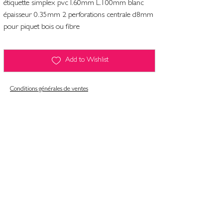
étiquette simplex pvc l.60mm L.100mm blanc
épaisseur 0.35mm 2 perforations centrale d8mm
pour piquet bois ou fibre
Add to Wishlist
Conditions générales de ventes
Contact
Mentions légales
Informatiques et libertés
Politique de confidentialité & gestion des cookies
Conditions générales de ventes