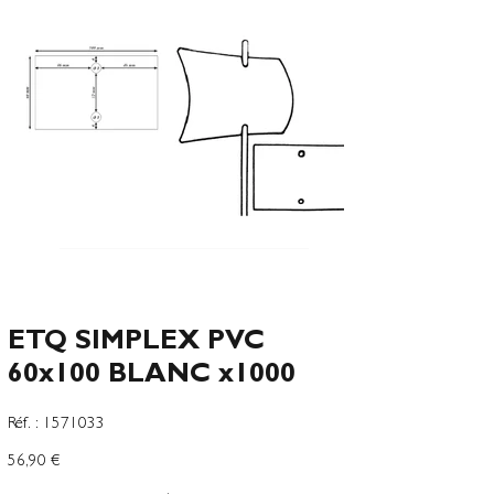
ETQ SIMPLEX PVC
60x100 BLANC x1000
SKU
Réf. :
1571033
1571033
Prix
56,90 €