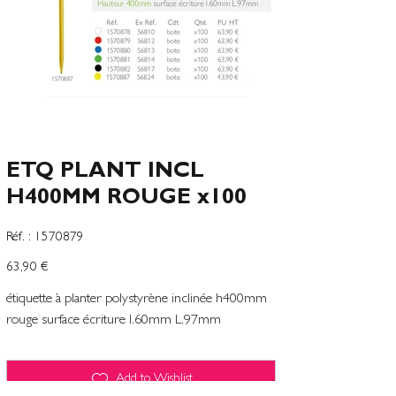
ETQ PLANT INCL
H400MM ROUGE x100
SKU
Réf. :
1570879
1570879
Prix
63,90 €
étiquette à planter polystyrène inclinée h400mm
rouge surface écriture l.60mm L.97mm
Add to Wishlist