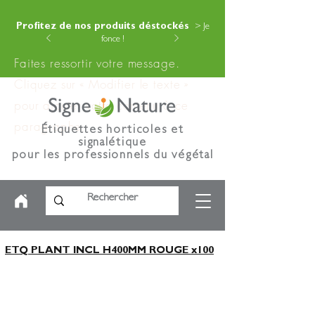
Profitez de nos produits déstockés
> Je
fonce !
Faites ressortir votre message.
Cliquez sur « Modifier le texte »
pour ajouter votre contenu à ce
paragraphe.
Étiquettes horticoles et
signalétique
pour les professionnels du végétal
ETQ PLANT INCL H400MM ROUGE x100