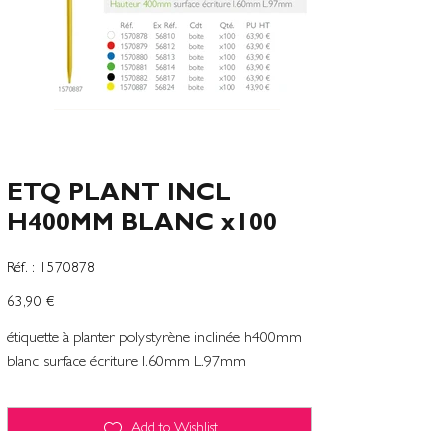
ETQ PLANT INCL
H400MM BLANC x100
SKU
Réf. :
1570878
1570878
Prix
63,90 €
étiquette à planter polystyrène inclinée h400mm
blanc surface écriture l.60mm L.97mm
Add to Wishlist