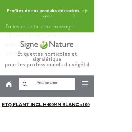
Profitez de nos produits déstockés
> Je
fonce !
Faites ressortir votre message.
Cliquez sur « Modifier le texte »
pour ajouter votre contenu à ce
paragraphe.
Étiquettes horticoles et
signalétique
pour les professionnels du végétal
ETQ PLANT INCL H400MM BLANC x100