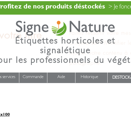
rofitez de nos produits déstockés
> Je fonce
otre titre
Faites ressortir votre me
Étiquettes horticoles et
Cliquez sur « Modifier l
signalétique
ajouter votre contenu à
our les professionnels du végét
paragraphe.
s services
Commande
Aide
Historique
DESTOCK
x100