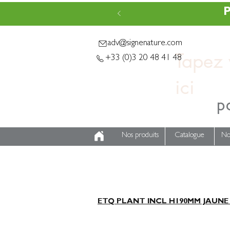
P
adv@signenature.com
Tapez v
+33 (0)3 20 48 41 48
p
Nos produits
Catalogue
No
ETQ PLANT INCL H190MM JAUNE 