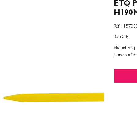
ETQ 
H190
SKU
Réf. :
15708
1570875
Prix
35,90 €
étiquette à 
jaune surfa