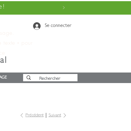
 !
Se connecter
ssage.
e texte » pour
 ce
al
AGE
Précédent
Suivant