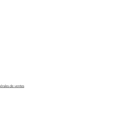
érales de ventes
Délais de livraison
Nos partenaires