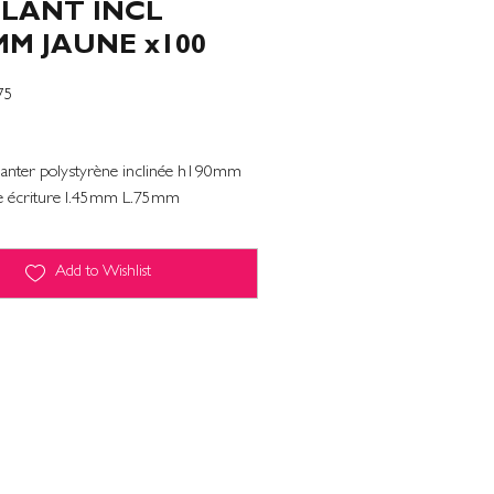
PLANT INCL
MM JAUNE x100
75
planter polystyrène inclinée h190mm
ce écriture l.45mm L.75mm
Add to Wishlist