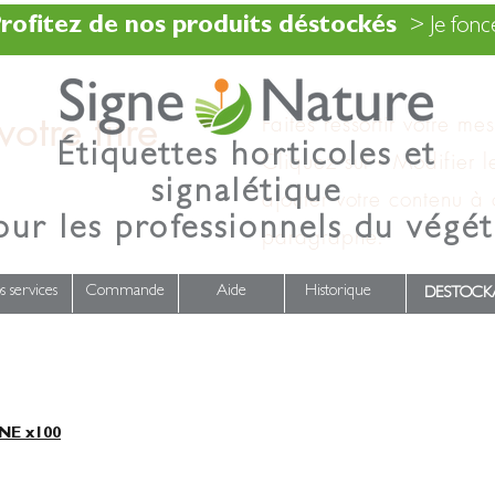
rofitez de nos produits déstockés
> Je fonce
otre titre
Faites ressortir votre me
Étiquettes horticoles et
Cliquez sur « Modifier l
signalétique
ajouter votre contenu à
our les professionnels du végét
paragraphe.
s services
Commande
Aide
Historique
DESTOCK
E x100