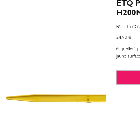
ETQ 
H200
SKU
Réf. :
15707
1570774
Prix
24,90 €
étiquette à 
jaune surfa