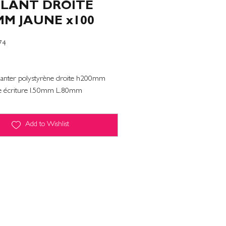
PLANT DROITE
MM JAUNE x100
74
planter polystyrène droite h200mm
ce écriture l.50mm L.80mm
Add to Wishlist