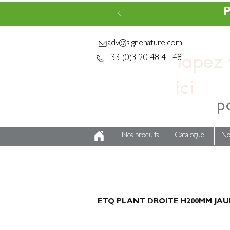
P
adv@signenature.com
Tapez v
+33 (0)3 20 48 41 48
p
Nos produits
Catalogue
No
ETQ PLANT DROITE H200MM JAUN