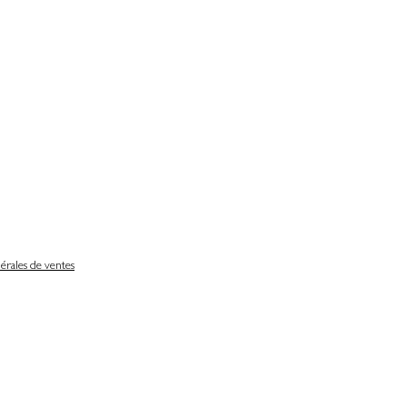
érales de ventes
Délais de livraison
Nos partenaires