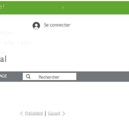
 !
Se connecter
ssage.
e texte » pour
 ce
al
AGE
Précédent
Suivant