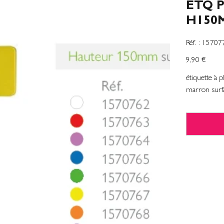
ETQ 
H150
SKU
Réf. :
15707
1570771
Prix
9,90 €
étiquette à 
marron surf