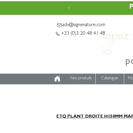
P
adv@signenature.com
Tapez v
+33 (0)3 20 48 41 48
p
Nos produits
Catalogue
No
ETQ PLANT DROITE H150MM MAR