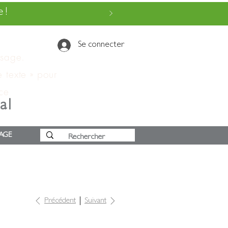
 !
Se connecter
ssage.
e texte » pour
 ce
al
AGE
Précédent
Suivant