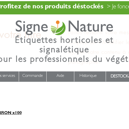
rofitez de nos produits déstockés
> Je fonce
otre titre
Faites ressortir votre me
Étiquettes horticoles et
Cliquez sur « Modifier l
signalétique
ajouter votre contenu à
our les professionnels du végét
paragraphe.
s services
Commande
Aide
Historique
DESTOCK
RON x100