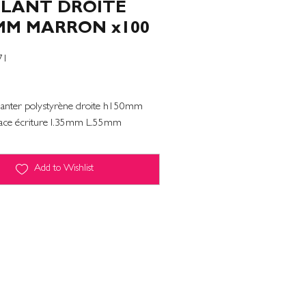
PLANT DROITE
MM MARRON x100
71
planter polystyrène droite h150mm
ace écriture l.35mm L.55mm
Add to Wishlist