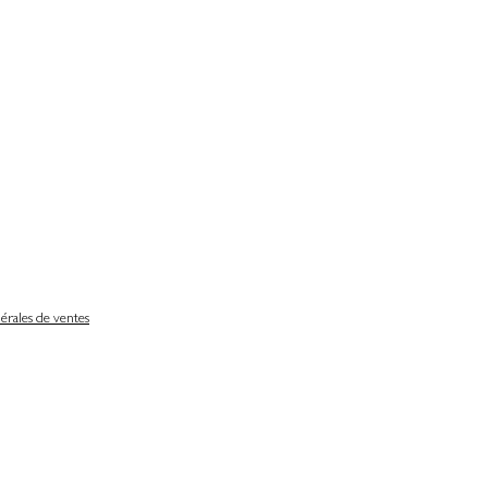
érales de ventes
Délais de livraison
Nos partenaires