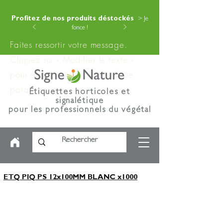
Profitez de nos produits déstockés
> Je
fonce !
Faites ressortir votre message.
Cliquez sur « Modifier le texte »
pour ajouter votre contenu à ce
paragraphe.
Étiquettes horticoles et
signalétique
pour les professionnels du végétal
ETQ PIQ PS 12x100MM BLANC x1000