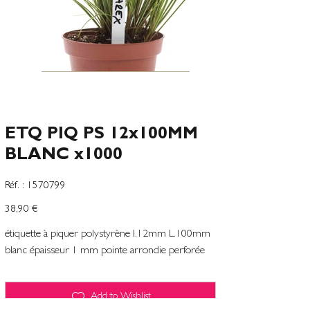
ETQ PIQ PS 12x100MM
BLANC x1000
SKU
Réf. :
1570799
1570799
Prix
38,90 €
étiquette à piquer polystyrène l.12mm L.100mm
blanc épaisseur 1 mm pointe arrondie perforée
Add to Wishlist