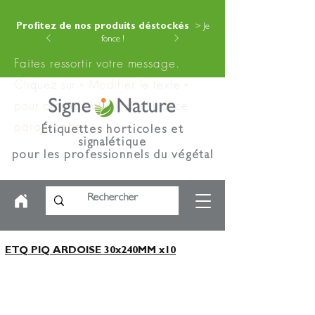
Profitez de nos produits déstockés
> Je
fonce !
Faites ressortir votre message.
Cliquez sur « Modifier le texte »
pour ajouter votre contenu à ce
paragraphe.
Étiquettes horticoles et
signalétique
pour les professionnels du végétal
ETQ PIQ ARDOISE 30x240MM x10