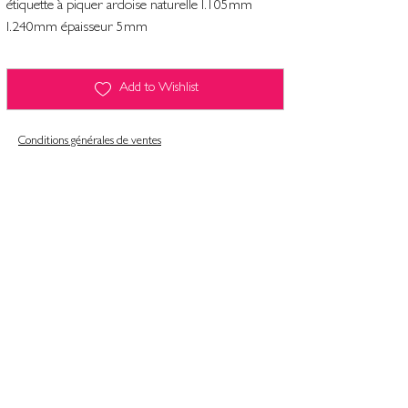
étiquette à piquer ardoise naturelle l.105mm
l.240mm épaisseur 5mm
Add to Wishlist
Conditions générales de ventes
Contact
Mentions légales
Informatiques et libertés
Politique de confidentialité & gestion des cookies
Conditions générales de ventes