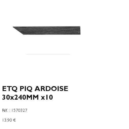
ETQ PIQ ARDOISE
30x240MM x10
SKU
Réf. :
1570327
1570327
Prix
13,90 €