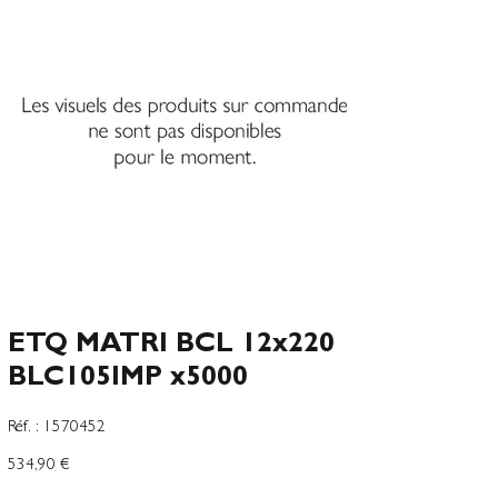
ETQ MATRI BCL 12x220
BLC105IMP x5000
SKU
Réf. :
1570452
1570452
Prix
534,90 €