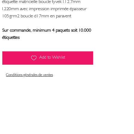
étiquette matricielle boucle tyvek l.12.7mm
l.220mm avec impression imprimée épaisseur
105grm2 boucle d17mm en paravent
Sur commande, minimum 4 paquets soit 10.000
étiquettes
Add to Wishlist
Conditions générales de ventes
Contact
Mentions légales
Informatiques et libertés