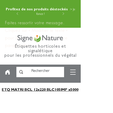
Profitez de nos produits déstockés
> Je
fonce !
Faites ressortir votre message.
Cliquez sur « Modifier le texte »
pour ajouter votre contenu à ce
paragraphe.
Étiquettes horticoles et
signalétique
pour les professionnels du végétal
ETQ MATRI BCL 12x220 BLC105IMP x5000