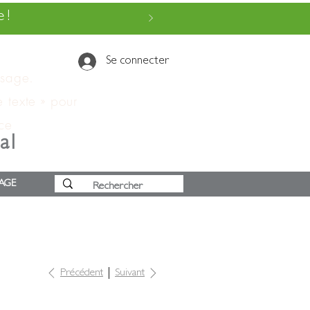
 !
Se connecter
ssage.
e texte » pour
 ce
al
AGE
Précédent
Suivant