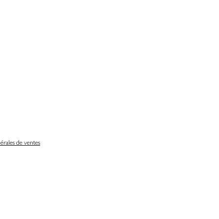
érales de ventes
Délais de livraison
Nos partenaires