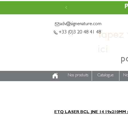
P
adv@signenature.com
Tapez v
+33 (0)3 20 48 41 48
p
Nos produits
Catalogue
No
ETQ LASER BCL JNE 14 19x210MM 