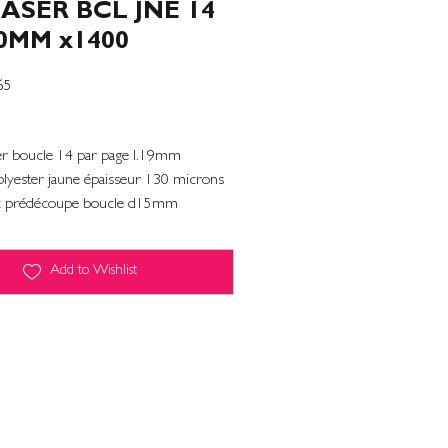
ASER BCL JNE 14
0MM x1400
65
ser boucle 14 par page l.19mm
yester jaune épaisseur 130 microns
ec prédécoupe boucle d15mm
Add to Wishlist