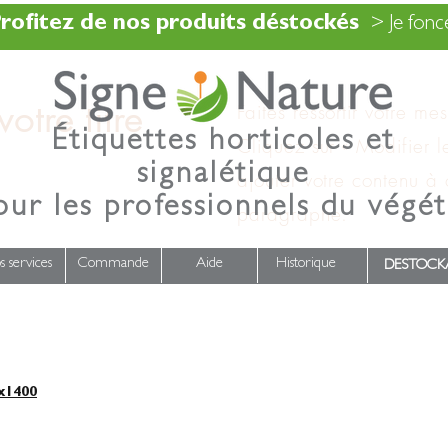
rofitez de nos produits déstockés
> Je fonce
otre titre
Faites ressortir votre me
Étiquettes horticoles et
Cliquez sur « Modifier l
signalétique
ajouter votre contenu à
our les professionnels du végét
paragraphe.
s services
Commande
Aide
Historique
DESTOCK
x1400