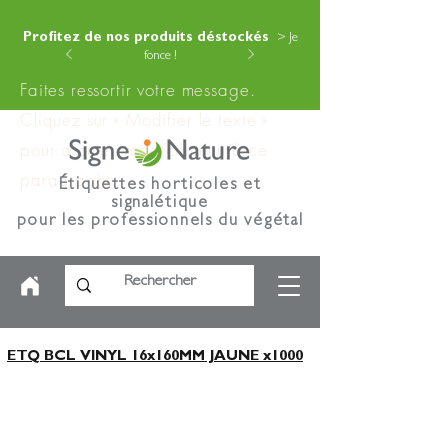
Profitez de nos produits déstockés
> Je
fonce !
Faites ressortir votre message.
Cliquez sur « Modifier le texte »
pour ajouter votre contenu à ce
paragraphe.
Étiquettes horticoles et
signalétique
pour les professionnels du végétal
ETQ BCL VINYL 16x160MM JAUNE x1000