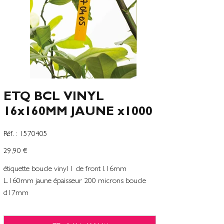
ETQ BCL VINYL
16x160MM JAUNE x1000
SKU
Réf. :
1570405
1570405
Prix
29,90 €
étiquette boucle vinyl 1 de front l.16mm
L.160mm jaune épaisseur 200 microns boucle
d17mm