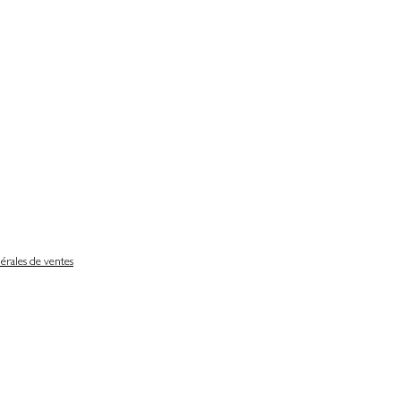
érales de ventes
Délais de livraison
Nos partenaires