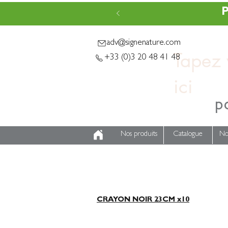
P
adv@signenature.com
Tapez v
+33 (0)3 20 48 41 48
p
Nos produits
Catalogue
No
CRAYON NOIR 23CM x10