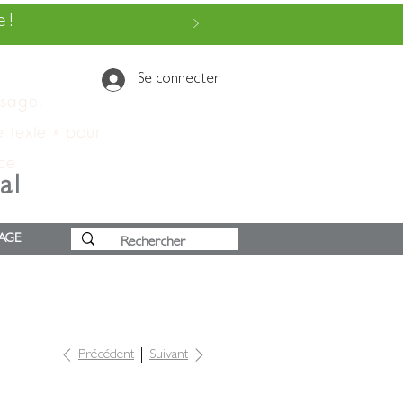
 !
Se connecter
ssage.
e texte » pour
 ce
al
AGE
Précédent
Suivant