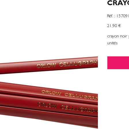
CRAY
SKU
Réf. :
15709
1570915
Prix
21,90 €
crayon noir
unités