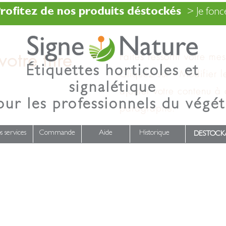
rofitez de nos produits déstockés
> Je fonce
otre titre
Faites ressortir votre me
Étiquettes horticoles et
Cliquez sur « Modifier l
signalétique
ajouter votre contenu à
our les professionnels du végét
paragraphe.
s services
Commande
Aide
Historique
DESTOCK